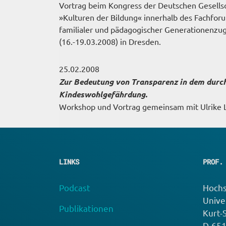
Vortrag beim Kongress der Deutschen Gesells
»Kulturen der Bildung« innerhalb des Fachfor
familialer und pädagogischer Generationenzug
(16.-19.03.2008) in Dresden.
25.02.2008
Zur Bedeutung von Transparenz in dem durc
Kindeswohlgefährdung.
Workshop und Vortrag gemeinsam mit Ulrike L
LINKS
PROF.
Podcast
Hochs
Unive
Publikationen
Kurt-
D-65