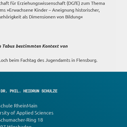
chaft für Erziehungswissenschaft (DGfE) zum Thema
ums »Erwachsene Kinder – Aneignung historischer,
ehörigkeit als Dimensionen von Bildung«
h Tabus bestimmten Kontext von
och beim Fachtag des Jugendamts in Flensburg.
 DR. PHIL. HEIDRUN SCHULZE
chule RheinMain
rsity of Applied Sciences
Schumacher-Ring 18
197 Wiesbaden