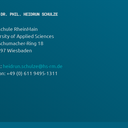
 DR. PHIL. HEIDRUN SCHULZE
chule RheinMain
rsity of Applied Sciences
Schumacher-Ring 18
197 Wiesbaden
l:
heidrun.schulze
@
hs-rm.de
on: +49 (0) 611 9495-1311